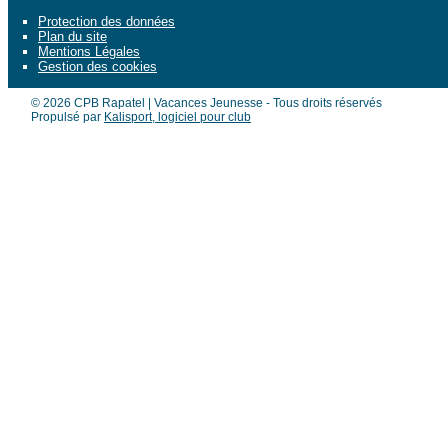
Protection des données
Plan du site
Mentions Légales
Gestion des cookies
© 2026 CPB Rapatel | Vacances Jeunesse - Tous droits réservés
Propulsé par
Kalisport, logiciel pour club